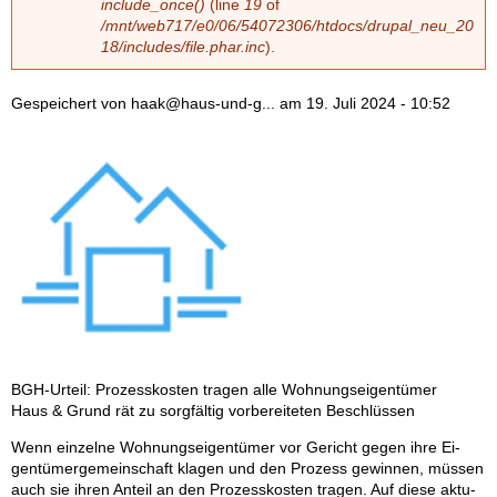
include_once()
(line
19
of
n
/mnt/web717/e0/06/54072306/htdocs/drupal_neu_20
18/includes/file.phar.inc
).
g
Gespeichert von
haak@haus-und-g...
am
19. Juli 2024 - 10:52
BGH-Ur­teil: Pro­zess­kos­ten tra­gen alle Woh­nungs­ei­gen­tü­mer
Haus & Grund rät zu sorg­fäl­tig vor­be­rei­te­ten Be­schlüs­sen
Wenn ein­zel­ne Woh­nungs­ei­gen­tü­mer vor Ge­richt ge­gen ihre Ei­
gen­tü­mer­ge­mein­schaft kla­gen und den Pro­zess ge­win­nen, müs­sen
auch sie ih­ren An­teil an den Pro­zess­kos­ten tra­gen. Auf die­se ak­tu­