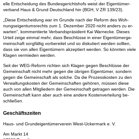
el­le Ent­schei­dung des Bun­des­ge­richts­hofs weist der Ei­gen­tü­mer­
ver­band Haus & Grund Deutsch­land hin (BGH, V ZR 139/​23).
„Die­se Ent­schei­dung war im Grun­de nach der Re­form des Woh­
nungs­ei­gen­tums­rechts zum 1. De­zem­ber 2020 nicht an­ders zu er­
war­ten“, kom­men­tier­te Ver­bands­prä­si­dent Kai War­ne­cke. Die­ses
Ur­teil zei­ge ein­mal mehr, dass Be­schlüs­se in ei­ner Ei­gen­tü­mer­ge­
mein­schaft sorg­fäl­tig vor­be­rei­tet und so dis­ku­tiert wer­den soll­ten,
dass sie von al­len Ei­gen­tü­mern ak­zep­tiert wer­den. So könn­ten vie­le
Kla­gen ver­mie­den wer­den.
Seit der WEG-Re­form rich­ten sich Kla­gen ge­gen Be­schlüs­se der
Ge­mein­schaft nicht mehr ge­gen die üb­ri­gen Ei­gen­tü­mer, son­dern
ge­gen die Ge­mein­schaft als sol­che. Da die Pro­zess­kos­ten zu den
Ver­wal­tungs­kos­ten der Ge­mein­schaf­ten ge­hö­ren, müs­sen die­se
auch von al­len Mit­glie­dern der Ge­mein­schaft ge­tra­gen wer­den. Die
Ge­mein­schaft kann aber auch eine an­de­re Kos­ten­ver­tei­lung be­
schlie­ßen.
Geschäftszeiten
Haus- und Grund­ei­gen­tü­mer­ver­ein West-Ucker­mark e. V.
Am Markt 14