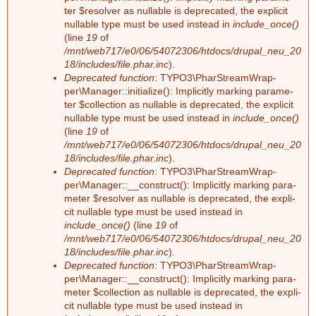
F
ter $re­sol­ver as nullable is depre­ca­ted, the ex­pli­cit
a
nullable type must be used ins­tead in
include_once()
e
(line
19
of
r
/mnt/web717/e0/06/54072306/htdocs/drupal_neu_20
h
18/includes/file.phar.inc
).
Deprecated function
: TY­PO3\Phar­Stream­Wrap­
per\Ma­na­ger::in­itia­li­ze(): Im­pli­cit­ly mar­king pa­ra­me­
l
ter $collec­tion as nullable is depre­ca­ted, the ex­pli­cit
nullable type must be used ins­tead in
include_once()
e
(line
19
of
/mnt/web717/e0/06/54072306/htdocs/drupal_neu_20
r
18/includes/file.phar.inc
).
Deprecated function
: TY­PO3\Phar­Stream­Wrap­
m
per\Ma­na­ger::__­con­struct(): Im­pli­cit­ly mar­king pa­ra­
me­ter $re­sol­ver as nullable is depre­ca­ted, the ex­pli­
e
cit nullable type must be used ins­tead in
include_once()
(line
19
of
/mnt/web717/e0/06/54072306/htdocs/drupal_neu_20
l
18/includes/file.phar.inc
).
Deprecated function
: TY­PO3\Phar­Stream­Wrap­
d
per\Ma­na­ger::__­con­struct(): Im­pli­cit­ly mar­king pa­ra­
me­ter $collec­tion as nullable is depre­ca­ted, the ex­pli­
u
cit nullable type must be used ins­tead in