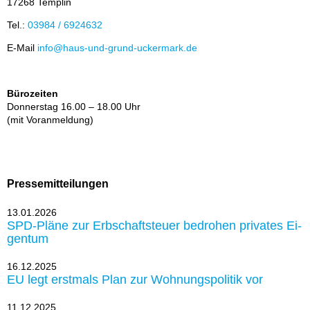
17268 Tem­plin
Tel.:
03984 / 6924632
E-Mail
info@haus-und-grund-ucker­mark.de
Bürozeiten
Don­ners­tag 16.00 – 18.00 Uhr
(mit Vor­an­mel­dung)
Pressemitteilungen
13.01.2026
SPD-Plä­ne zur Erb­schaft­steu­er be­dro­hen pri­va­tes Ei­
gen­tum
16.12.2025
EU legt erst­mals Plan zur Woh­nungs­po­li­tik vor
11.12.2025