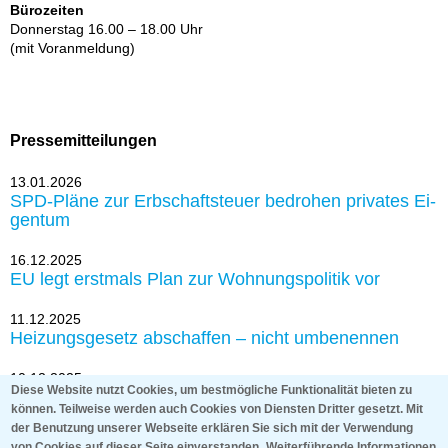
Bürozeiten
Don­ners­tag 16.00 – 18.00 Uhr
(mit Vor­an­mel­dung)
Pressemitteilungen
13.01.2026
SPD-Plä­ne zur Erb­schaft­steu­er be­dro­hen pri­va­tes Ei­
gen­tum
16.12.2025
EU legt erst­mals Plan zur Woh­nungs­po­li­tik vor
11.12.2025
Hei­zungs­ge­setz ab­schaf­fen – nicht um­be­nen­nen
10.12.2025
Diese Website nutzt Cookies, um bestmögliche Funktionalität bieten zu
Grund­steu­er: Haus & Grund und Bund der Steu­er­
können. Teilweise werden auch Cookies von Diensten Dritter gesetzt. Mit
zah­ler zie­hen nach Karls­ru­he
der Benutzung unserer Webseite erklären Sie sich mit der Verwendung
von Cookies auf dieser Seite einverstanden.
Weiterführende Informationen