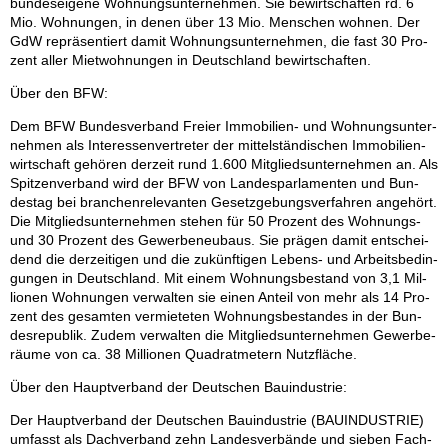
bun­des­ei­ge­ne Woh­nungs­un­ter­neh­men. Sie be­wirt­schaf­ten rd. 6
Mio. Woh­nun­gen, in de­nen über 13 Mio. Men­schen woh­nen. Der
GdW re­prä­sen­tiert da­mit Woh­nungs­un­ter­neh­men, die fast 30 Pro­
zent al­ler Miet­woh­nun­gen in Deutsch­land be­wirt­schaf­ten.
Über den BFW:
Dem BFW Bun­des­ver­band Frei­er Im­mo­bi­li­en- und Woh­nungs­un­ter­
neh­men als In­ter­es­sen­ver­tre­ter der mit­tel­stän­di­schen Im­mo­bi­li­en­
wirt­schaft ge­hö­ren der­zeit rund 1.600 Mit­glieds­un­ter­neh­men an. Als
Spit­zen­ver­band wird der BFW von Lan­des­par­la­men­ten und Bun­
des­tag bei bran­chen­re­le­van­ten Ge­setz­ge­bungs­ver­fah­ren an­ge­hört.
Die Mit­glieds­un­ter­neh­men ste­hen für 50 Pro­zent des Woh­nungs-
und 30 Pro­zent des Ge­wer­be­neu­baus. Sie prä­gen da­mit ent­schei­
dend die der­zei­ti­gen und die zu­künf­ti­gen Le­bens- und Ar­beits­be­din­
gun­gen in Deutsch­land. Mit ei­nem Woh­nungs­be­stand von 3,1 Mil­
lio­nen Woh­nun­gen ver­wal­ten sie ei­nen An­teil von mehr als 14 Pro­
zent des ge­sam­ten ver­mie­te­ten Woh­nungs­be­stan­des in der Bun­
des­re­pu­blik. Zu­dem ver­wal­ten die Mit­glieds­un­ter­neh­men Ge­wer­be­
räu­me von ca. 38 Mil­lio­nen Qua­drat­me­tern Nutz­flä­che.
Über den Haupt­ver­band der Deut­schen Bau­in­dus­trie:
Der Haupt­ver­band der Deut­schen Bau­in­dus­trie (BAU­IN­DUS­TRIE)
um­fasst als Dach­ver­band zehn Lan­des­ver­bän­de und sie­ben Fach­