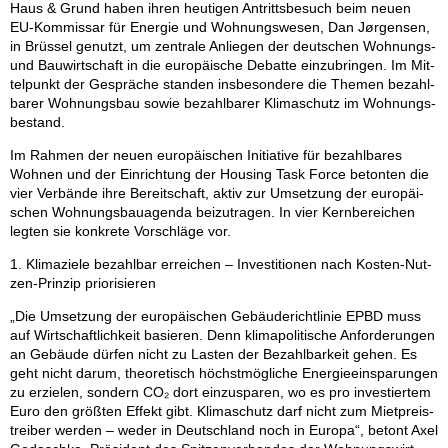
Haus & Grund ha­ben ih­ren heu­ti­gen An­tritts­be­such beim neu­en
EU-Kom­mis­sar für En­er­gie und Woh­nungs­we­sen, Dan Jør­gen­sen,
in Brüs­sel ge­nutzt, um zen­tra­le An­lie­gen der deut­schen Woh­nungs-
und Bau­wirt­schaft in die eu­ro­päi­sche De­bat­te ein­zu­brin­gen. Im Mit­
tel­punkt der Ge­sprä­che stan­den ins­be­son­de­re die The­men be­zahl­
ba­rer Woh­nungs­bau so­wie be­zahl­ba­rer Kli­ma­schutz im Woh­nungs­
be­stand.
Im Rah­men der neu­en eu­ro­päi­schen In­itia­ti­ve für be­zahl­ba­res
Woh­nen und der Ein­rich­tung der Hou­sing Task Force be­ton­ten die
vier Ver­bän­de ihre Be­reit­schaft, ak­tiv zur Um­set­zung der eu­ro­päi­
schen Woh­nungs­bau­agen­da bei­zu­tra­gen. In vier Kern­be­rei­chen
leg­ten sie kon­kre­te Vor­schlä­ge vor.
1. Kli­ma­zie­le be­zahl­bar er­rei­chen – In­ves­ti­tio­nen nach Kos­ten-Nut­
zen-Prin­zip prio­ri­sie­ren
„Die Um­set­zung der eu­ro­päi­schen Ge­bäu­de­richt­li­nie EPBD muss
auf Wirt­schaft­lich­keit ba­sie­ren. Denn kli­ma­po­li­ti­sche An­for­de­run­gen
an Ge­bäu­de dür­fen nicht zu Las­ten der Be­zahl­bar­keit ge­hen. Es
geht nicht dar­um, theo­re­tisch höchst­mög­li­che En­er­gie­ein­spa­run­gen
zu er­zie­len, son­dern CO₂ dort ein­zu­spa­ren, wo es pro in­ves­tier­tem
Euro den größ­ten Ef­fekt gibt. Kli­ma­schutz darf nicht zum Miet­preis­
trei­ber wer­den – we­der in Deutsch­land noch in Eu­ro­pa“, be­tont Axel